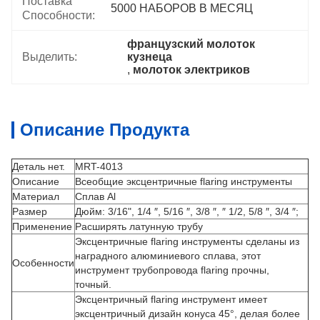
Поставка
5000 НАБОРОВ В МЕСЯЦ
Способности:
французский молоток 
Выделить:
кузнеца
, 
молоток электриков
Описание Продукта
Деталь нет.
MRT-4013
Описание
Всеобщие эксцентричные flaring инструменты
Материал
Сплав Al
Размер
Дюйм: 3/16", 1/4 ″, 5/16 ″, 3/8 ″, ″ 1/2, 5/8 ″, 3/4 ″;
Применение
Расширять латунную трубу
Эксцентричные flaring инструменты сделаны из
наградного алюминиевого сплава, этот
Особенности
инструмент трубопровода flaring прочны,
точный.
Эксцентричный flaring инструмент имеет
эксцентричный дизайн конуса 45°, делая более