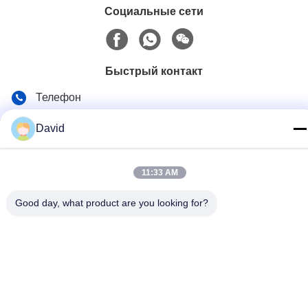
Социальные сети
Быстрый контакт
Телефон
86-510-85032170
David
Электронная почта
david@moritatools.com
11:33 AM
Адрес
Good day, what product are you looking for?
No 178, Wangzhuang Road, New District, Wuxi, Jiangsu,
Китай (континентальная часть)
Политика конфиденциальности
|
Карта сайта
Китай хорошо. Качество Резец трубы Доставщик. 2020-2026
WUXI MORITA TOOLS CO., LTD Все. Все права защищены.